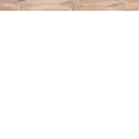
Новости
Elementor #25406
16.02.2024
С днём независимости Узбекистана!
01.09.2021
Поздравление с Наврузом!
20.03.2021