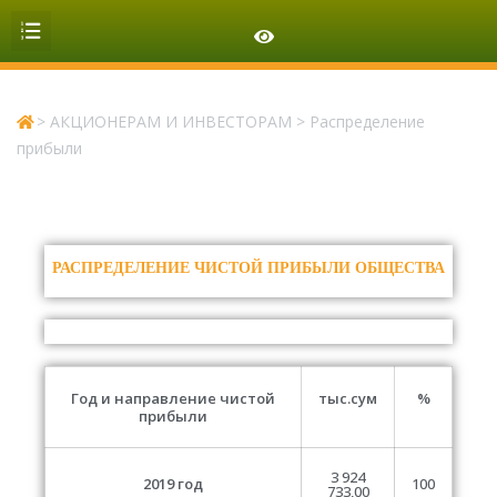
ОРГАНИЗАЦИОННАЯ СТРУКТУРА
>
АКЦИОНЕРАМ И ИНВЕСТОРАМ
>
Распределение
прибыли
РАСПРЕДЕЛЕНИЕ ЧИСТОЙ ПРИБЫЛИ ОБЩЕСТВА
Год и направление чистой
тыс.сум
%
прибыли
3 924
2019 год
100
733,00