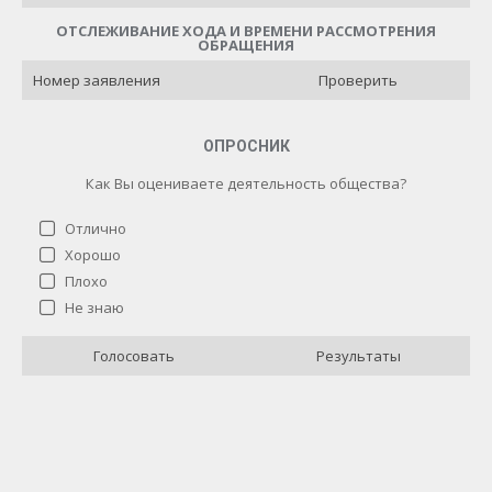
ОТСЛЕЖИВАНИЕ ХОДА И ВРЕМЕНИ РАССМОТРЕНИЯ
ОБРАЩЕНИЯ
Проверить
ОПРОСНИК
Как Вы оцениваете деятельность общества?
Отлично
Хорошо
Плохо
Как Вы оцениваете деятельность общества?
Не знаю
Отлично
4 ( 40 % )
Голосовать
Результаты
Хорошо
3 ( 30 % )
Плохо
0 ( 0 % )
Не знаю
3 ( 30 % )
Назад