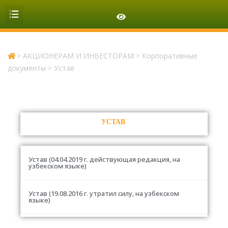
ОРГАНИЗАЦИОННАЯ СТРУКТУРА
>
АКЦИОНЕРАМ И ИНВЕСТОРАМ
>
Корпоративные
документы
>
Устав
УСТАВ
Устав (04.04.2019 г. действующая редакция, на
узбекском языке)
Устав (19.08.2016 г. утратил силу, на узбекском
языке)