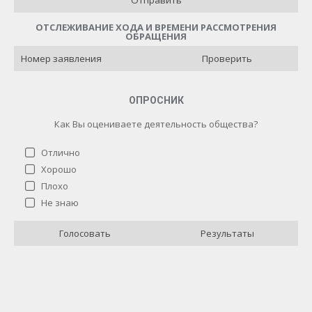
Отправить
ОТСЛЕЖИВАНИЕ ХОДА И ВРЕМЕНИ РАССМОТРЕНИЯ
ОБРАЩЕНИЯ
Проверить
ОПРОСНИК
Как Вы оцениваете деятельность общества?
Отлично
Хорошо
Плохо
Как Вы оцениваете деятельность общества?
Не знаю
Отлично
4 ( 40 % )
Голосовать
Результаты
Хорошо
3 ( 30 % )
Плохо
0 ( 0 % )
Не знаю
3 ( 30 % )
Назад