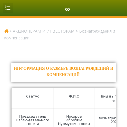
ОРГАНИЗАЦИОННАЯ СТРУКТУРА
>
АКЦИОНЕРАМ И ИНВЕСТОРАМ
>
Вознаграждения и
компенсации
ИНФОРМАЦИЯ О РАЗМЕРЕ ВОЗНАГРАЖДЕНИЙ И
КОМПЕНСАЦИЙ
Статус
Ф.И.О
Вид выплаты
год
Председатель
Носиров
вознаграждени
Наблюдательного
Иброхим
2021
совета
Нурмухаматович