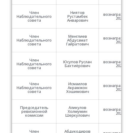
Член
Ниятов
вознаграждени
Наблюдательного
Рустамбек
2021
совета
Анварович
Член
Менглиев
вознаграждени
Наблюдательного
Абдусамат
2021
совета
Гайратович
Член
Юсупов Руслан
вознаграждени
Наблюдательного
Бахтиёрович
2021
совета
Член
Исмаилов
вознаграждени
Наблюдательного
Акрамжон
2021
совета
Хошимович
Председатель
Аликулов
вознаграждени
ревизионной
Холмумин
2021
комиссии
Шеркулович
Член
Абдукодиров