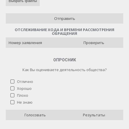
Выбрать файлы
Отправить
ОТСЛЕЖИВАНИЕ ХОДА И ВРЕМЕНИ РАССМОТРЕНИЯ
ОБРАЩЕНИЯ
Проверить
ОПРОСНИК
Как Вы оцениваете деятельность общества?
Отлично
Хорошо
Плохо
Как Вы оцениваете деятельность общества?
Не знаю
Отлично
4 ( 40 % )
Голосовать
Результаты
Хорошо
3 ( 30 % )
Плохо
0 ( 0 % )