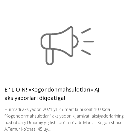
E ‘ L O N! «Kogondonmahsulotlari» AJ
aksiyadorlari diqqatiga!
Hurmatli aksiyador! 2021 yil 25-mart kuni soat 10-00da
“Kogondonmahsulotlari” aksiyadorlik jamiyati aksiyadorlarining
navbatdagi Umumiy yig‘ilishi bo‘lib o‘tadi. Manzil: Kogon shaxri
A.Temur ko‘chasi 45 uy...