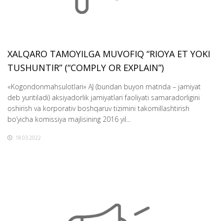
XALQARO TAMOYILGA MUVOFIQ “RIOYA ET YOKI
TUSHUNTIR” (“COMPLY OR EXPLAIN”)
«Kogondonmahsulotlari» AJ (bundan buyon matnda – jamiyat
deb yuritiladi) aksiyadorlik jamiyatlari faoliyati samaradorligini
oshirish va korporativ boshqaruv tizimini takomillashtirish
bo’yicha komissiya majlisining 2016 yil...
18.03.2022