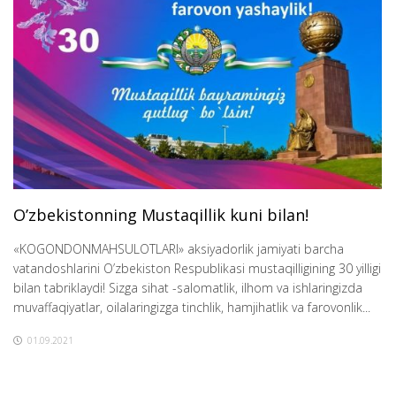
O’zbekistonning Mustaqillik kuni bilan!
«KOGONDONMAHSULOTLARI» aksiyadorlik jamiyati barcha
vatandoshlarini O’zbekiston Respublikasi mustaqilligining 30 yilligi
bilan tabriklaydi! Sizga sihat -salomatlik, ilhom va ishlaringizda
muvaffaqiyatlar, oilalaringizga tinchlik, hamjihatlik va farovonlik...
01.09.2021