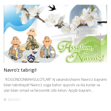
Navro’z tabrigi!
“KOGONDONMAHSULOTLARI” AJ vatandoshlarini Navro’z bayrami
bilan tabriklaydi! Navro’z sizga bahor quyoshi va iliq kunlar va
ular bilan omad va farovonlik olib kelsin. Ajoyib bayram...
20.03.2021