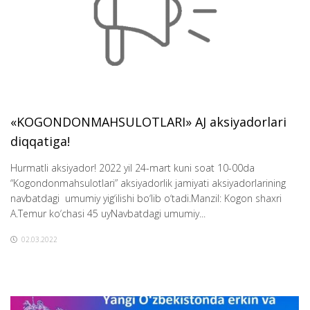
«KOGONDONMAHSULOTLARI» AJ aksiyadorlari
diqqatiga!
Hurmatli aksiyador! 2022 yil 24-mart kuni soat 10-00da
“Kogondonmahsulotlari” aksiyadorlik jamiyati aksiyadorlarining
navbatdagi umumiy yig‘ilishi bo‘lib o‘tadi.Manzil: Kogon shaxri
A.Temur ko‘chasi 45 uyNavbatdagi umumiy...
02.03.2022