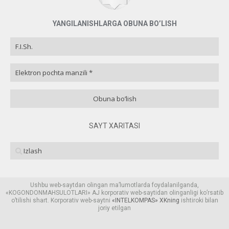
YANGILANISHLARGA OBUNA BO’LISH
SAYT XARITASI
Ushbu web-saytdan olingan ma’lumotlardа foydalanilganda,
«KOGONDONMAHSULOTLARI» AJ korporativ web-saytidan olinganligi ko’rsatib
o’tilishi shart. Korporativ web-saytni
«
INTELKOMPAS
» XKning
ishtiroki bilan
joriy etilgan