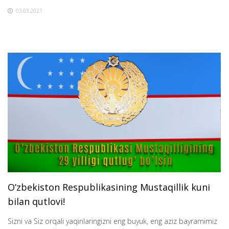
03.03.2021
O’zbekiston Respublikasining Mustaqillik kuni
bilan qutlovi!
Sizni va Siz orqali yaqinlaringizni eng buyuk, eng aziz bayramimiz