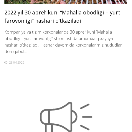
2022 yil 30 aprel’ kuni “Mahalla obodligi – yurt
farovonligi” hashari o‘tkaziladi
Kompaniya va tizim korxonalarida 30 aprel’ kuni “Mahalla
obodligi – yurt farovonligi” shiori ostida umumxalq xayriya
hashari o‘tkaziladi. Hashar davomida korxonalarimiz hududlari,
don qabul...
28.04.2022