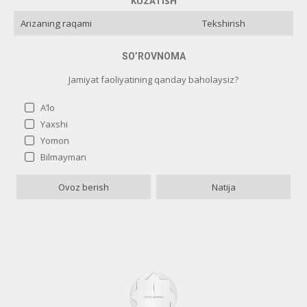
KUZATISH
Tekshirish
SO’ROVNOMA
Jamiyat faoliyatining qanday baholaysiz?
A’lo
Yaxshi
Yomon
Jamiyat faoliyatining qanday baholaysiz?
Bilmayman
A’lo
2 ( 10 % )
Ovoz berish
Natija
Yaxshi
2 ( 10 % )
Yomon
16 ( 80 % )
Bilmayman
0 ( 0 % )
Назад