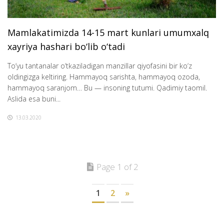
Mamlakatimizda 14-15 mart kunlari umumxalq
xayriya hashari bo‘lib o‘tadi
To‘yu tantanalar o‘tkaziladigan manzillar qiyofasini bir ko‘z
oldingizga keltiring. Hammayoq sarishta, hammayoq ozoda,
hammayoq saranjom… Bu — insoning tutumi. Qadimiy taomil.
Aslida esa buni...
13.03.2020
Page 1 of 2
1
2
»