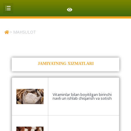
AKSIYADOR VA INVESTORLARGA
>
MAHSULOT
JAMIYATNING XIZMATLARI
Vitaminlar bilan boyitilgan birinchi
navli un ishlab chiqarish va sotish