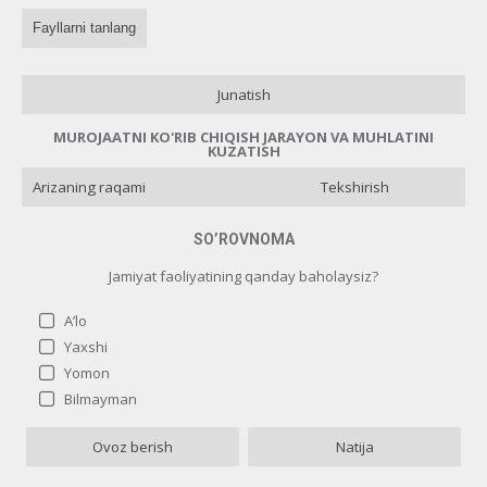
Fayllarni tanlang
Junatish
MUROJAATNI KO'RIB CHIQISH JARAYON VA MUHLATINI
KUZATISH
Tekshirish
SO’ROVNOMA
Jamiyat faoliyatining qanday baholaysiz?
A’lo
Yaxshi
Yomon
Jamiyat faoliyatining qanday baholaysiz?
Bilmayman
A’lo
2 ( 10 % )
Ovoz berish
Natija
Yaxshi
2 ( 10 % )
Yomon
16 ( 80 % )