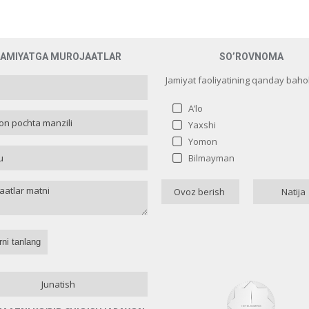
JAMIYATGA MUROJAATLAR
SO’ROVNOMA
Jamiyat faoliyatining qanday baho
A’lo
Yaxshi
Yomon
Jamiyat faoliyatining qanday baho
Bilmayman
A’lo
2 (
Ovoz berish
Natija
Yaxshi
2 (
Yomon
16 (
Bilmayman
0 
Назад
rni tanlang
Junatish