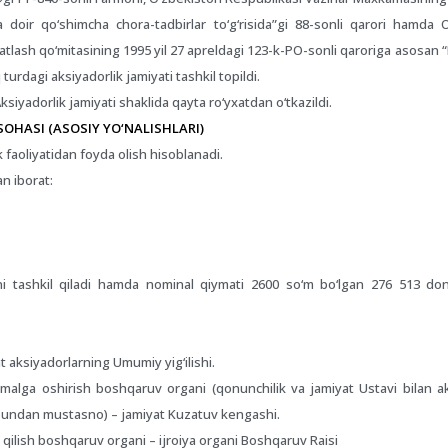
ga doir qo‘shimcha chora-tadbirlar to‘g‘risida”gi 88-sonli qarori hamda 
vatlash qo‘mitasining 1995 yil 27 apreldagi 123-k-PO-sonli qaroriga asosa
rdagi aksiyadorlik jamiyati tashkil topildi.
adorlik jamiyati shaklida qayta ro‘yxatdan o‘tkazildi.
OHASI (ASOSIY YO‘NALISHLARI)
faoliyatidan foyda olish hisoblanadi.
an iborat:
i tashkil qiladi hamda nominal qiymati 2600 so‘m bo‘lgan 276 513 don
 aksiyadorlarning Umumiy yig‘ilishi.
amalga oshirish boshqaruv organi (qonunchilik va jamiyat Ustavi bilan ak
sh bundan mustasno) – jamiyat Kuzatuv kengashi.
k qilish boshqaruv organi – ijroiya organi Boshqaruv Raisi