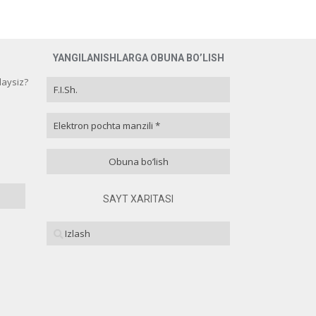
YANGILANISHLARGA OBUNA BO’LISH
laysiz?
laysiz?
 10 % )
 10 % )
SAYT XARITASI
 80 % )
( 0 % )