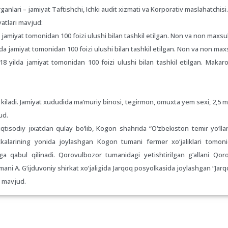
rganlari – jamiyat Taftishchi, Ichki audit xizmati va Korporativ maslahatchisi.
yatlari mavjud:
miyat tomonidan 100 foizi ulushi bilan tashkil etilgan. Non va non maxsulo
jamiyat tomonidan 100 foizi ulushi bilan tashkil etilgan. Non va non maxsu
ilda jamiyat tomonidan 100 foizi ulushi bilan tashkil etilgan. Makaro
l kiladi. Jamiyat xududida ma’muriy binosi, tegirmon, omuxta yem sexi, 2,5 
ud.
iqtisodiy jixatdan qulay bo‘lib, Kogon shahrida “O‘zbekiston temir yo‘ll
kalarining yonida joylashgan Kogon tumani fermer xo‘jaliklari tomonida
a qabul qilinadi. Qorovulbozor tumanidagi yetishtirilgan g‘allani Qo
 A. G‘ijduvoniy shirkat xo‘jaligida Jarqoq posyolkasida joylashgan “Jarq
a mavjud.