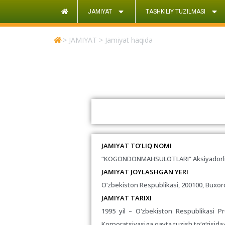
JAMIYAT
TASHKILIY TUZILMASI
>
JAMIYAT
>
Jamiyat haqida
JAMIYAT TO’LIQ NOMI
“KOGONDONMAHSULOTLARI” Aksiyadorlik
JAMIYAT JOYLASHGAN YERI
O‘zbekiston Respublikasi, 200100, Buxoro
JAMIYAT TARIXI
1995 yil – O‘zbekiston Respublikasi P
Korporatsiyasiga qayta tuzish to‘g‘risida