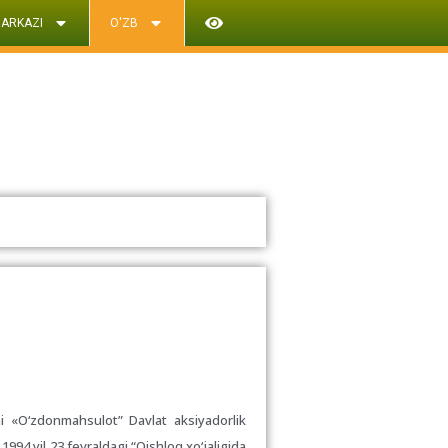
ARKAZI
O'ZB
i «O‘zdonmahsulot” Davlat aksiyadorlik
994 yil 23 fevraldagi “Qishloq xo‘jaligida