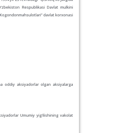
O‘zbekiston Respublikasi Davlat mulkini
n “Kogondonmahsulotlari” davlat korxonasi
a oddiy aksiyadorlar olgan aksiyalarga
siyadorlar Umumiy yig‘ilishining vakolat