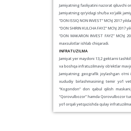
Jamiyatning faoliyatini nazorat qiluvchi o
Jamiyatning qo‘yidagi shu’ba xo‘jalik jami
“DON ISSIQ NON INVEST” MChJ 2017 yilda ja
“DON SHIRIN KULCHA FAYZ” MChJ 2017 yilda 
“DON MAKARON INVEST FAYZ” MChJ 2018 y
maxsulotlar ishlab chiqaradi.
INFRATUZILMA
Jamiyat yer maydoni 13,2 gektarni tashki
va boshqa infratuzilmaviy ob’ektlar mavj
Jamiyatning geografik joylashgan o‘rni 
xududiy birlashmasining temir yo‘l vet
“Kogondon” don qabul qilish maskanig
“Qorovulbozor” hamda Qorovulbozor tumani
yo‘l orqali yetqazishda qulay infratuzilm