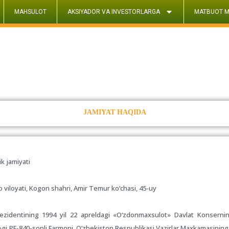
MAHSULOT
AKSIYADOR VA INVESTORLARGA
MATBUOT M
JAMIYAT HAQIDA
 jamiyati
 viloyati, Kogon shahri, Amir Temur ko‘chasi, 45-uy
rezidentining 1994 yil 22 apreldagi «O‘zdonmaxsulot» Davlat Konsernin
»gi PF-840-sonli Farmoni, O‘zbekiston Respublikasi Vazirlar Maxkamasining 1