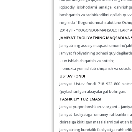
iqtisodiy islohotlarni amalga oshirish
boshqarish va tadbirkorlikni qo‘llab quv
negizida “ Kogondonmahsulotlari» Ochiq tu
2014 yil – “KOGONDONMAHSULOTLARI” Aksiy
JAMIYAT FAOLIYATNING MAQSADI VA S
Jamiyatning asosiy maqsadi umumho‘jalik 
Jamiyat faoliyatining sohasi quyidagilard
– un ishlab chiqarish va sotish;
– omuxta yem ishlab chiqarish va sotish.
USTAV FONDI
Jamiyat Ustav fondi 718 933 800 so‘mn
(joylashtirilgan aksiyalarga) bo‘lingan.
TASHKILIY TUZILMASI
Jamiyat yuqori boshkaruv organi – jamiyat
Jamiyat faoliyatiga umumiy rahbarlikni 
doirasiga kiritilgan masalalarni xal eti
Jamiyatning kundalik faoliyatiga rahbarli