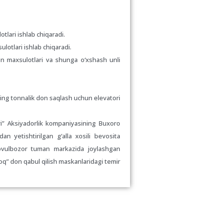
tlari ishlab chiqaradi.
lotlari ishlab chiqaradi.
n maxsulotlari va shunga o‘xshash unli
ming tonnalik don saqlash uchun elevatori
ari” Aksiyadorlik kompaniyasining Buxoro
n yetishtirilgan g‘alla xosili bevosita
rovulbozor tuman markazida joylashgan
oq” don qabul qilish maskanlaridagi temir