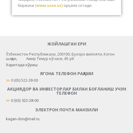
биржаси
(www.uzex.uz)
орқали сотади.
ЖОЙЛАШГАН ЕРИ
Ўзбекистон Республикаси, 200100, Бухоро вилояти, Когон
шаҳри, Амир Темур кўчаси, 45-уй
Харитада кўриш
ЯГОНА ТЕЛЕФОН РАҚАМИ
≫
 0 (65) 522-28-00
АКЦИЯДОР ВА ИНВЕСТОРЛАР БИЛАН БОҒЛАНИШ УЧУН
ТЕЛЕФОН
≫
0 (65) 522-28-00
ЭЛЕКТРОН ПОЧТА МАНЗИЛИ
kagan-don@mail.ru