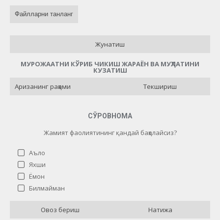
Файлларни танланг
Жунатиш
МУРОЖААТНИ КЎРИБ ЧИКИШ ЖАРАЁН ВА МУҲЛАТИНИ
КУЗАТИШ
Текшириш
СЎРОВНОМА
Жамият фаолиятининг қандай баҳолайсиз?
Аъло
Яхши
Ёмон
Жамият фаолиятининг қандай баҳолайсиз?
Билмайман
Аъло
13 ( 72.22 % )
Овоз бериш
Натижа
Яхши
0 ( 0 % )