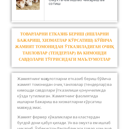
сотиш
ТОВАРЛАРНИ ЕТКАЗИБ БЕРИШ (ИШЛАРНИ
БАЖАРИШ, ХИЗМАТЛАР КЎРСАТИШ) БЎЙИЧА
ЖАМИЯТ ТОМОНИДАН ЎТКАЗИЛАДИГАН ОЧИҚ
ТАНЛОВЛАР (ТЕНДЕРЛАР) ВА КИМОШДИ
САВДОЛАРИ ТЎҒРИСИДАГИ МАЪЛУМОТЛАР
Жамиятнинг маҳсулотларни етказиб бериш бўйича
жамият томонидан очиқ танловлар (тендерлар) ва
кимошди савдолари ўтказилиши қонунчиликда
кўзда тутилмаган. Жамиятнинг фаолиятида
ишларни бажариш ва хизматларни кўрсатиш
мавжуд эмас.
Жамият фермер хўжаликлари ва кластердан
буғдой дони қабул қилади. Ун ва омухта ем ишлаб
чиқариб, Ўзбекистон Республикаси товар хом-ашё