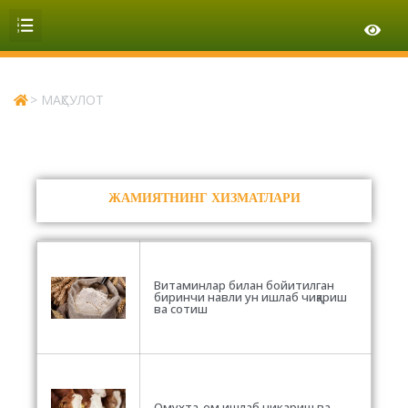
>
МАҲСУЛОТ
ЖАМИЯТНИНГ ХИЗМАТЛАРИ
Витаминлар билан бойитилган
биринчи навли ун ишлаб чиқариш
ва сотиш
Омухта-ем ишлаб чикариш ва