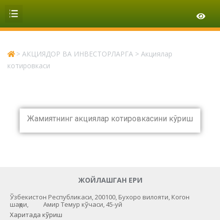
>
АКЦИЯДОР ВА ИНВЕСТОРЛАРГА
>
Акциялар
котировкаси
Жамиятнинг акциялар котировкасини кўриш
ЖОЙЛАШГАН ЕРИ
Ўзбекистон Республикаси, 200100, Бухоро вилояти, Когон
шаҳри, Амир Темур кўчаси, 45-уй
Харитада кўриш