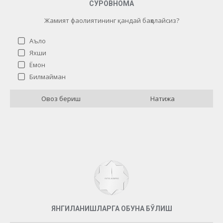
СЎРОВНОМА
Жамият фаолиятининг қандай баҳолайсиз?
Аъло
Яхши
Ёмон
Жамият фаолиятининг қандай баҳолайсиз?
Билмайман
Аъло
13 ( 72.22 % )
Овоз бериш
Натижа
Яхши
0 ( 0 % )
Ёмон
2 ( 11.11 % )
Билмайман
3 ( 16.67 % )
Назад
ЯНГИЛАНИШЛАРГА ОБУНА БЎЛИШ