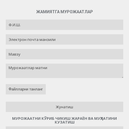
ЖАМИЯТГА МУРОЖААТЛАР
Файлларни танланг
Жунатиш
МУРОЖААТНИ КЎРИБ ЧИКИШ ЖАРАЁН ВА МУҲЛАТИНИ
КУЗАТИШ