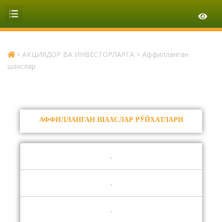
>
АКЦИЯДОР ВА ИНВЕСТОРЛАРГА
>
Аффилланган
шахслар
АФФИЛЛАНГАН ШАХСЛАР РЎЙХАТЛАРИ
.
.
.