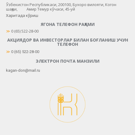
Ўзбекистон Республикаси, 200100, Бухоро вилояти, Когон
шаҳри, Амир Темур кўчаси, 45-уй
Харитада кўриш
ЯГОНА ТЕЛЕФОН РАҚАМИ
≫
 0 (65) 522-28-00
АКЦИЯДОР ВА ИНВЕСТОРЛАР БИЛАН БОҒЛАНИШ УЧУН
ТЕЛЕФОН
≫
0 (65) 522-28-00
ЭЛЕКТРОН ПОЧТА МАНЗИЛИ
kagan-don@mail.ru