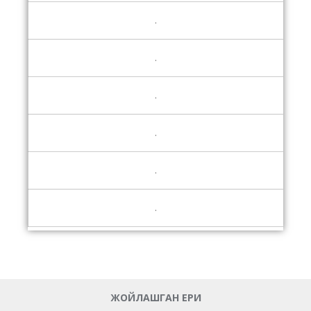
.
.
.
.
.
.
ЖОЙЛАШГАН ЕРИ