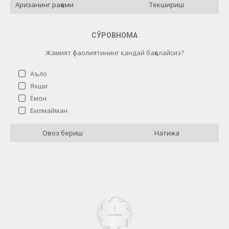
Текшириш
СЎРОВНОМА
Жамият фаолиятининг қандай баҳолайсиз?
Аъло
Яхши
Ёмон
Жамият фаолиятининг қандай баҳолайсиз?
Билмайман
Аъло
13 ( 72.22 % )
Овоз бериш
Натижа
Яхши
0 ( 0 % )
Ёмон
2 ( 11.11 % )
Билмайман
3 ( 16.67 % )
Назад