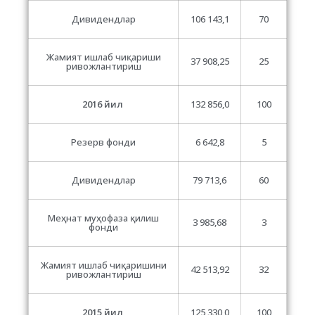
Дивидендлар
106 143,1
70
Жамият ишлаб чиқариши
37 908,25
25
ривожлантириш
2016 йил
132 856,0
100
Резерв фонди
6 642,8
5
Дивидендлар
79 713,6
60
Меҳнат муҳофаза қилиш
3 985,68
3
фонди
Жамият ишлаб чиқаришини
42 513,92
32
ривожлантириш
2015 йил
125 330,0
100