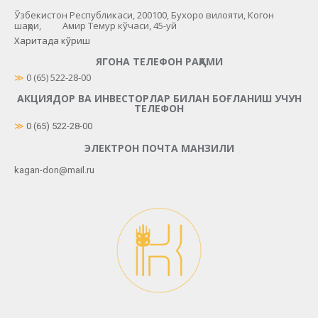
Ўзбекистон Республикаси, 200100, Бухоро вилояти, Когон
шаҳри, Амир Темур кўчаси, 45-уй
Харитада кўриш
ЯГОНА ТЕЛЕФОН РАҚАМИ
≫
 0 (65) 522-28-00
АКЦИЯДОР ВА ИНВЕСТОРЛАР БИЛАН БОҒЛАНИШ УЧУН
ТЕЛЕФОН
≫
0 (65) 522-28-00
ЭЛЕКТРОН ПОЧТА МАНЗИЛИ
kagan-don@mail.ru