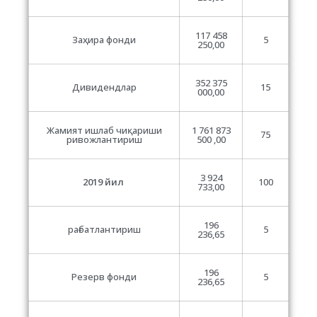
117 458
Заҳира фонди
5
250,00
352 375
Дивидендлар
15
000,00
Жамият ишлаб чиқариши
1 761 873
75
ривожлантириш
500 ,00
3 924
2019 йил
100
733,00
196
рағбатлантириш
5
236,65
196
Резерв фонди
5
236,65