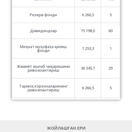
Резерв фонди
6 266,5
5
Дивидендлар
75 198,0
60
Меҳнат муҳофаза қилиш
1 253,3
1
фонди
Жамият ишлаб чиқаришини
36 345,7
29
ривожлантириш
Тармоқ корхоналарининг
6 266,5
5
ривожлантириш
ЖОЙЛАШГАН ЕРИ