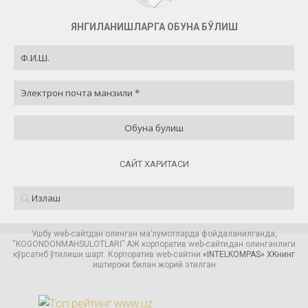
ЯНГИЛАНИШЛАРГА ОБУНА БЎЛИШ
САЙТ ХАРИТАСИ
Ушбу web-сайтдан олинган ма’лумотларда фойдаланилганда,
“KOGONDONMAHSULOTLARI” AЖ корпоратив web-сайтидан олинганлиги
кўрсатиб ўтилиши шарт. Корпоратив web-сайтни
«
INTELKOMPAS
» XKнинг
иштироки билан жорий этилган