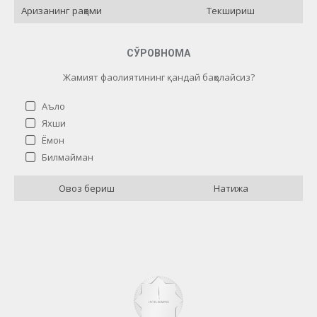
Текшириш
СЎРОВНОМА
Жамият фаолиятининг қандай баҳолайсиз?
Аъло
Яхши
Ёмон
Жамият фаолиятининг қандай баҳолайсиз?
Билмайман
Аъло
13 ( 72.22 % )
Овоз бериш
Натижа
Яхши
0 ( 0 % )
Ёмон
2 ( 11.11 % )
Билмайман
3 ( 16.67 % )
Назад