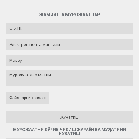
ЖАМИЯТГА МУРОЖААТЛАР
Файлларни танланг
Жунатиш
МУРОЖААТНИ КЎРИБ ЧИКИШ ЖАРАЁН ВА МУҲЛАТИНИ
КУЗАТИШ