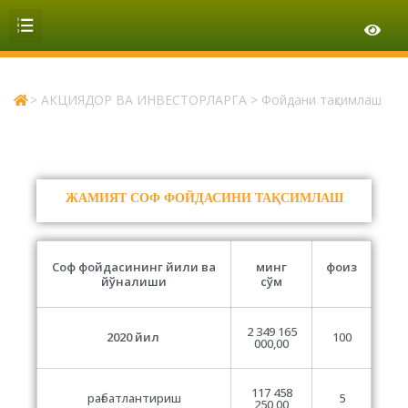
>
АКЦИЯДОР ВА ИНВЕСТОРЛАРГА
>
Фойдани тақсимлаш
ЖАМИЯТ СОФ ФОЙДАСИНИ ТАҚСИМЛАШ
Соф фойдасининг йили ва
минг
фоиз
йўналиши
сўм
2 349 165
2020 йил
100
000,00
117 458
рағбатлантириш
5
250,00