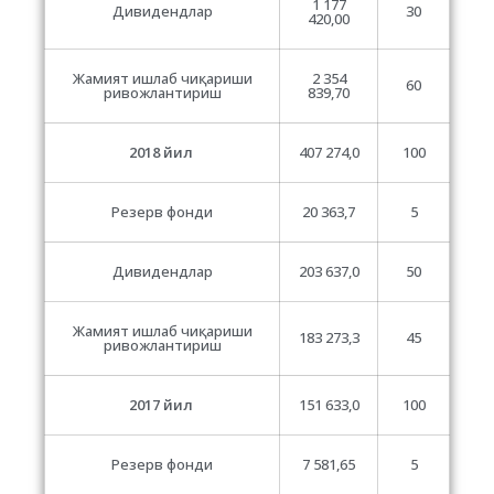
1 177
Дивидендлар
30
420,00
Жамият ишлаб чиқариши
2 354
60
ривожлантириш
839,70
2018 йил
407 274,0
100
Резерв фонди
20 363,7
5
Дивидендлар
203 637,0
50
Жамият ишлаб чиқариши
183 273,3
45
ривожлантириш
2017 йил
151 633,0
100
Резерв фонди
7 581,65
5